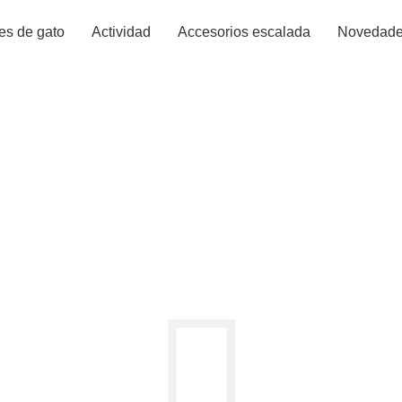
es de gato
Actividad
Accesorios escalada
Novedad
 LA COMPRA
CHECKOUT
PEDIDO